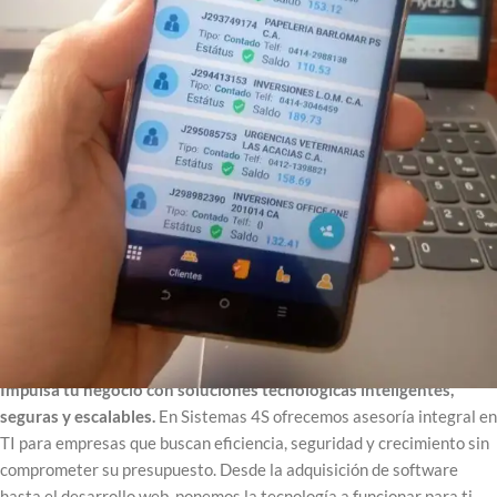
Asesoría en TI: Todo lo que tu empresa
pueda necesitar en tecnología, la
ponemos a funcionar para tí.
Impulsa tu negocio con soluciones tecnológicas inteligentes,
seguras y escalables.
En Sistemas 4S ofrecemos asesoría integral en
TI para empresas que buscan eficiencia, seguridad y crecimiento sin
comprometer su presupuesto. Desde la adquisición de software
hasta el desarrollo web, ponemos la tecnología a funcionar para ti.