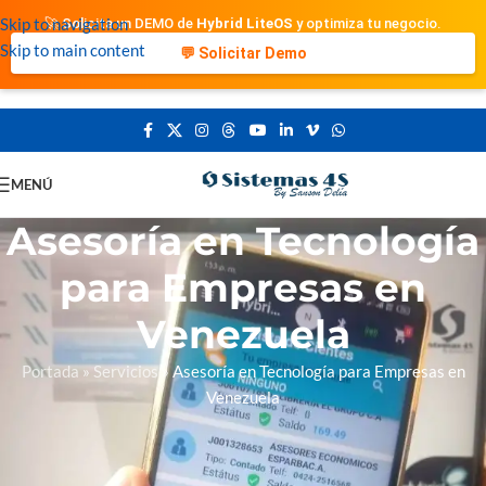
Skip to navigation
🚀 Solicita un DEMO de
Hybrid LiteOS
y optimiza tu negocio.
Skip to main content
💬 Solicitar Demo
MENÚ
Asesoría en Tecnología
para Empresas en
Venezuela
Portada
»
Servicios
»
Asesoría en Tecnología para Empresas en
Venezuela