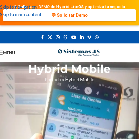
Skip to navigation
🚀 Solicita un DEMO de
Hybrid LiteOS
y optimiza tu negocio.
Skip to main content
💬 Solicitar Demo
MENÚ
Hybrid Mobile
Portada
»
Hybrid Mobile
Hybrid Mobile es una aplicación nativa para
Android
diseñada para
equipos de ventas. Permite registrar pedidos, presupuestos,
devoluciones y cobranzas de forma local, incluso sin conexión. Cada
vendedor accede a la información de sus clientes asignados,
sincronizando luego con la nube para mantener la data actualizada y
segura.