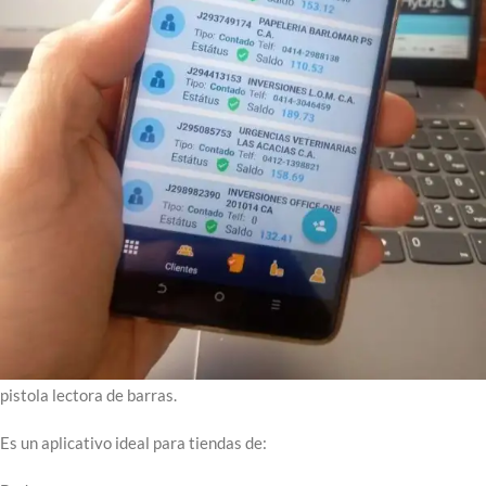
Hybrid Price es un software
verificador de precios para PC,
micro kioskos y prodadores de
precios basados en Windows o
Android.
Permite consultar el precio de los productos mediante el scaneo de
codigos de barra usando el hardware instalado, integrado o por
pistola lectora de barras.
Es un aplicativo ideal para tiendas de: