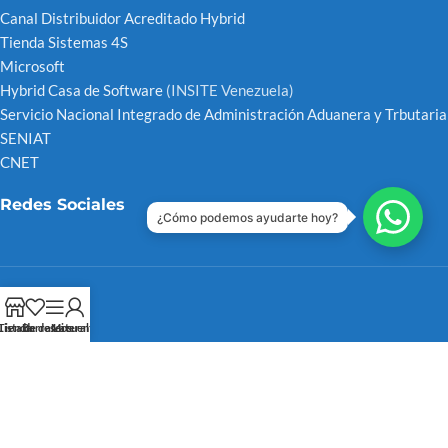
Canal Distribuidor Acreditado Hybrid
Tienda Sistemas 4S
Microsoft
Hybrid Casa de Software
(INSITE Venezuela)
Servicio Nacional Integrado de Administración Aduanera y Trbutaria
SENIAT
CNET
Redes Sociales
¿Cómo podemos ayudarte hoy?
Instagram
Tienda
Lista de deseos
Barra Lateral
Mi cuenta
Dailymotion
YouTube
X Antes Twitter
LinkedIn
Tik-Tok