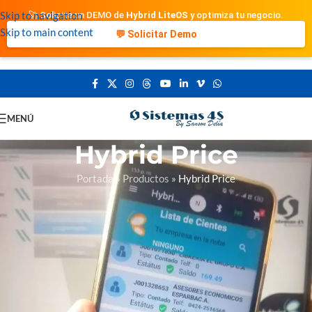
Skip to navigation
🚀 Solicita un DEMO de
Hybrid LiteOS
y optimiza tu negocio.
Skip to main content
💬 Solicitar Demo
MENÚ
Hybrid Price
Portada
»
Productos
»
Hybrid Price