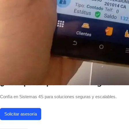
Ver más
Preguntas frecuentes
¿Qué es Hybrid LiteOS?
¿Ofrecen soporte remoto?
¿Cómo puedo comprar?
¿Listo para optimizar tu negocio?
Confía en Sistemas 4S para soluciones seguras y escalables.
Solicitar asesoría