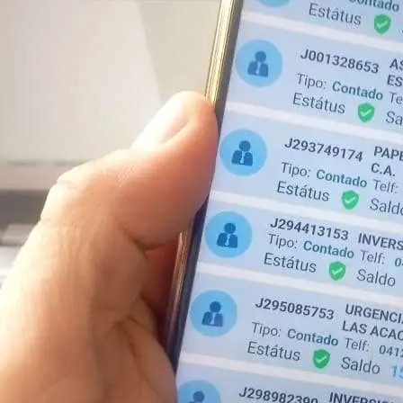
Cont
Beneficios
Administración híbrida
Cloud seguro
Soporte técnico especializado
Optimización SEO y semántica
Productos destacados
Disco Externo Seagate 5 TB
Almacenamiento portátil masivo y confiable.