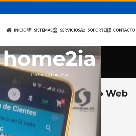
licita un DEMO de
Hybrid LiteOS
y optimiza tu negocio.
💬 Solicitar
INICIO
SISTEMAS
SERVICIOS
SOPORTE
CONTACTO
home2ia
Portada
»
home2ia
s Fiscales y Desarrollo Web
aracas
 cloud y seguridad para tu negocio.