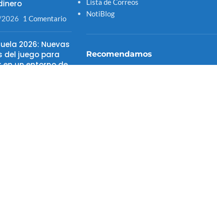
Lista de Correos
inero
NotiBlog
/2026
1 Comentario
uela 2026: Nuevas
s del juego para
Recomendamos
r en un entorno de
io
/2026
1 Comentario
FITELVEN 2025
pasó con la fibra
Canal Distribuidor Acreditado Hybrid
a en Venezuela
Tienda Sistemas 4S
los terremotos?
Microsoft
/2026
1 Comentario
Hybrid Casa de Software
(INSITE
Venezuela)
Servicio Nacional Integrado de
Administración Aduanera y Trbutaria
SENIAT
CNET