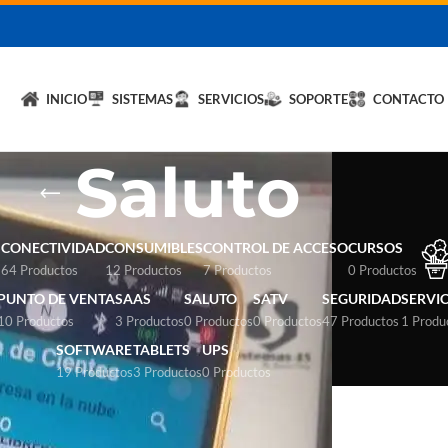
licita un DEMO de
Hybrid LiteOS
y optimiza tu negocio.
💬 Solicitar
INICIO
SISTEMAS
SERVICIOS
SOPORTE
CONTACTO
Saluto
S
CONECTIVIDAD
CONSUMIBLES
CONTROL DE ACCESO
CURSOS
64 Productos
12 Productos
7 Productos
0 Productos
PUNTO DE VENTA
SAAS
SALUTO
SATV
SEGURIDAD
SERVI
10 Productos
3 Productos
0 Productos
0 Productos
47 Productos
1 Produ
SOFTWARE
TABLETS
UPS
19 Productos
3 Productos
0 Productos