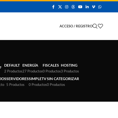
 Demo
ACCESO / REGISTRO
DEFAULT
ENERGÍA
FISCALES
HOSTING
2 Productos
27 Productos
0 Productos
3 Productos
CIOS
SERVIDORES
SIMPLETV
SIN CATEGORIZAR
cto
5 Productos
0 Productos
0 Productos