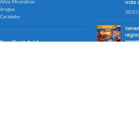
Altos Mirandinos
más d
Aragua
30/07
Carabobo
Venez
regla
crece
Familia Hybrid
camb
29/07
¿Qué 
Hybrid LiteOS
óptic
Hybrid LitePro
tras 
Hybrid Despachos
04/07
Hybrid Cloud
Hybrid Mobile
Hybrid Price
Hybrid Online Training
*PRONTO*
Hybrid Support