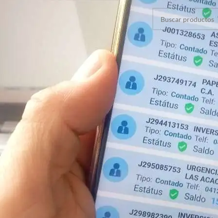
No se encontraron pr
En stock
MEJOR VALORADOS
Cable UTP Categoria 6
CCA Interior Azul
Wireplus+ (Caja 100
Metros)
Iniciar sesión para ver precios
Impresora Etiquetas
Advanced Lp410 Directa
Iniciar sesión para ver precios
Hosting WordPress
Compartido Oro