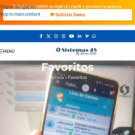
Skip to navigation
🚀 Solicita un DEMO de
Hybrid LiteOS
y optimiza tu negocio.
Skip to main content
💬 Solicitar Demo
MENÚ
Favoritos
Portada
»
Favoritos
Esta lista de deseos está vacía.
You don't have any products in the wishlist yet. You will find a lot of