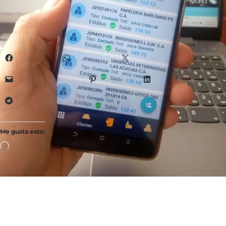
interesting products on our "Shop" page.
VOLVER A LA TIENDA
Comparte esto:
Facebook
WhatsApp
X
Correo electrónico
Pinterest
LinkedIn
Telegram
Me gusta esto: