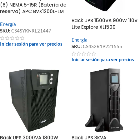
(6) NEMA 5-15R (Batería de
reserva) APC BVX1200L-LM
Back UPS 1500VA 900W 110V
Energía
Lite Explore XL1500
SKU:
CS4SYKNRL21447
Energía
Iniciar sesión para ver precios
SKU:
CS4S2R19221555
Iniciar sesión para ver precios
Back UPS 3000VA 1800W
Back UPS 3KVA