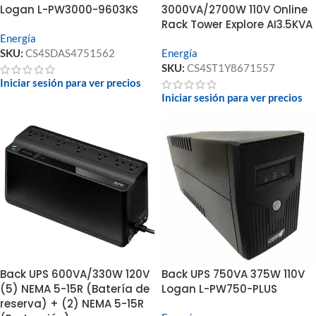
Logan L-PW3000-9603KS
3000VA/2700W 110V Online
Rack Tower Explore AI3.5KVA
Energía
SKU:
CS4SDAS4751562
Energía
SKU:
CS4ST1Y8671557
Iniciar sesión para ver precios
Iniciar sesión para ver precios
Back UPS 600VA/330W 120V
Back UPS 750VA 375W 110V
(5) NEMA 5-15R (Batería de
Logan L-PW750-PLUS
reserva) + (2) NEMA 5-15R