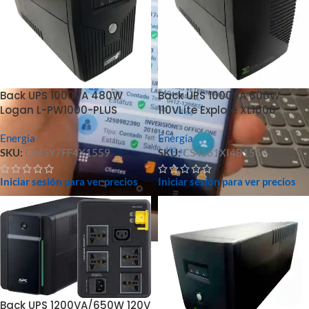
Back UPS 1000VA 480W
Back UPS 1000VA 600W
Logan L-PW1000-PLUS
110VLite Explore XL1000
Energía
Energía
SKU:
CS4SY7FF4X1559
SKU:
CS4S61XI4B1554
Iniciar sesión para ver precios
Iniciar sesión para ver precios
Back UPS 1200VA/650W 120V