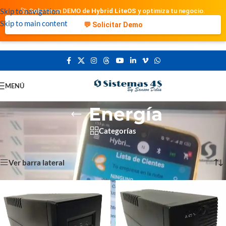
Skip to navigation
🚀 Solicita un DEMO de
Hybrid LiteOS
y optimiza tu negocio.
Skip to main content
💬 Solicitar Demo
MENÚ
Energía
Categorías
Portada
»
Energía
Mostrando 1–12 de 27 resultados
Ver barra lateral