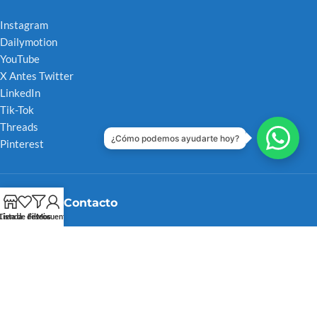
Instagram
Dailymotion
YouTube
X Antes Twitter
LinkedIn
Tik-Tok
Threads
¿Cómo podemos ayudarte hoy?
Pinterest
Tarjeta de Contacto
Tienda
Lista de deseos
Filtros
Mi cuenta