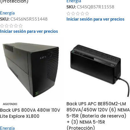
(Protección)
Energía
SKU:
CS4SQBS7R11558
Energía
SKU:
CS4S6N5R551448
Iniciar sesión para ver precios
Iniciar sesión para ver precios
Back UPS APC BE850M2-LM
AGOTADO
850VA/450W 120V (6) NEMA
Back UPS 800VA 480W 110V
5-15R (Batería de reserva)
Lite Explore XL800
+ (3) NEMA 5-15R
(Protección)
Energía