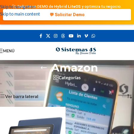
Skip to navigation
🚀 Solicita un DEMO de
Hybrid LiteOS
y optimiza tu negocio.
Skip to main content
💬 Solicitar Demo
MENÚ
Amazon
Categorías
Portada
»
Tablets
»
Amazon
Mostrando el único resultado
Ver barra lateral