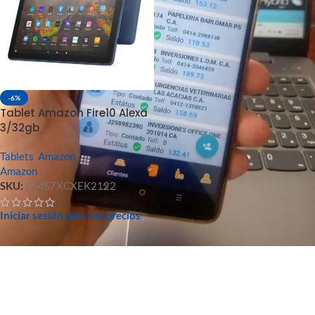
-6%
Tablet Amazon Fire10 Alexa
3/32gb
Tablets
,
Amazon
Amazon
SKU:
CS4S7XCXEK2122
Iniciar sesión para ver precios