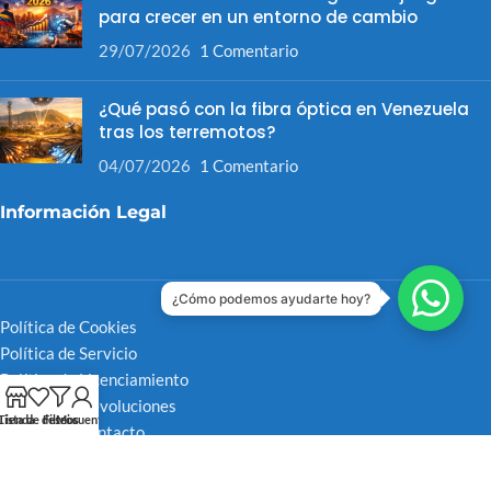
para crecer en un entorno de cambio
29/07/2026
1 Comentario
¿Qué pasó con la fibra óptica en Venezuela
tras los terremotos?
04/07/2026
1 Comentario
Información Legal
¿Cómo podemos ayudarte hoy?
Política de Cookies
Política de Servicio
Política de Licenciamiento
Política de Devoluciones
Tienda
Lista de deseos
Filtros
Mi cuenta
Medios de Contacto
Medios de Pago
Lista de Correos