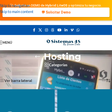
Skip to navigation
🚀 Solicita un DEMO de
Hybrid LiteOS
y optimiza tu negocio.
Skip to main content
💬 Solicitar Demo
MENÚ
Hosting
Categorías
Portada
»
Hosting
Showing all 3 results
Ver barra lateral