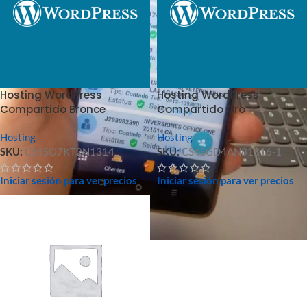
Hosting WordPress
Hosting WordPress
Compartido Bronce
Compartido Oro
Hosting
Hosting
SKU:
CS4SO7KT2N1314
SKU:
CS4SGD4AN81316-1
Iniciar sesión para ver precios
Iniciar sesión para ver precios