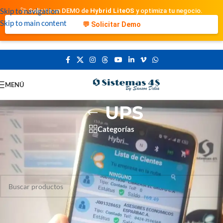
Skip to navigation
🚀 Solicita un DEMO de
Hybrid LiteOS
y optimiza tu negocio.
Skip to main content
💬 Solicitar Demo
MENÚ
UPS
Categorías
Portada
»
UPS
No se encontraron productos que concuerden con la selección.