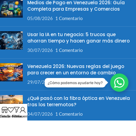
Medios de Pago en Venezuela 2026: Guía
Completa para Empresas y Comercios
05/08/2026
1 Comentario
Usar la IA en tu negocio: 5 trucos que
ahorran tiempo y hacen ganar más dinero
30/07/2026
1 Comentario
Venezuela 2026: Nuevas reglas del juego
para crecer en un entorno de cambio
29/07/2026
1 Comentario
¿Cómo podemos ayudarte hoy?
¿Qué pasó con la fibra óptica en Venezuela
tras los terremotos?
04/07/2026
1 Comentario
Tienda
Lista de deseos
Filtros
Mi cuenta
Información Legal