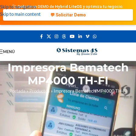
Skip to navigation
🚀 Solicita un DEMO de
Hybrid LiteOS
y optimiza tu negocio.
Skip to main content
💬 Solicitar Demo
MENÚ
Impresora Bematech
MP4000 TH-FI
Portada
»
Productos
»
Impresora Bematech MP4000 TH-FI
Impresora Bematech MP4000 TH-FI