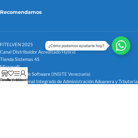
Recomendamos
FITELVEN 2025
¿Cómo podemos ayudarte hoy?
Canal Distribuidor Acreditado Hybrid
Tienda Sistemas 4S
Microsoft
Hybrid Casa de Software
(INSITE Venezuela)
Tienda
Lista de deseos
Barra Lateral
Mi cuenta
Servicio Nacional Integrado de Administración Aduanera y Trbutaria
SENIAT
CNET
Redes Sociales