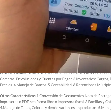
https://sistemas4s.com/hybridpos/
Este es un sistema adaptable a modelos de negocios para ventas al m
similares.
Permite manejo de varias monedas tanto en precios de venta como en
manejo de diversas formas de pago ya sea en Bs. Y en divisas y medios
Procesos Administrativos
1.Ventas: Presupuestos, Facturas, Cuent
Compras, Devoluciones y Cuentas por Pagar. 3.Inventarios: Cargos, 
Precios. 4.Manejo de Bancos. 5.Contabilidad. 6.Retenciones Múltiple
Otras Características
1.Conversión de Documentos Nota de Entrega a
impresoras o PDF, sea forma libre o impresora fiscal. 3.Familias y Ca
4.Manejo de Tallas, Colores y demás variantes en productos. 5.Manej