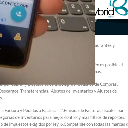
ayor y detal, también cuenta con aplicativo de restaurantes y
 costos de compras y costeo de inventarios. También es posible el
 alternativos como Zelle, PayPal, Zinli, Cryptos y más.
as por Cobrar y Devoluciones. 2.Compras: Ordenes de Compras,
Descargos, Transferencias, Ajustes de Inventarios y Ajustes de
s.
 Factura y Pedidos a Facturas. 2.Emisión de Facturas fiscales por
tegorías de Inventarios para mejor control y más filtros de reportes.
o de impuestos exigidos por ley. 6.Compatible con todas las marcas 