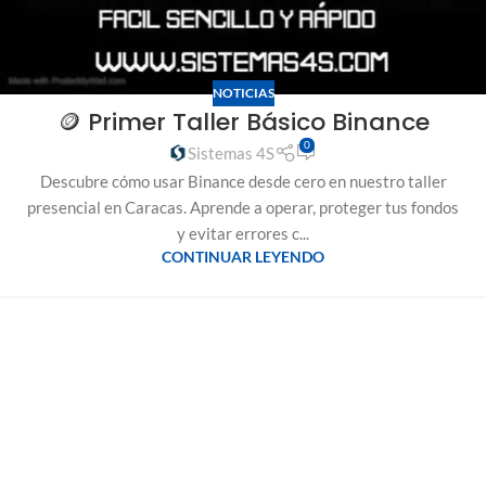
NOTICIAS
🪙 Primer Taller Básico Binance
0
Sistemas 4S
Descubre cómo usar Binance desde cero en nuestro taller
presencial en Caracas. Aprende a operar, proteger tus fondos
y evitar errores c...
CONTINUAR LEYENDO