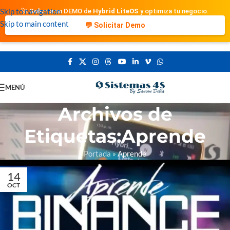
Skip to navigation
🚀 Solicita un DEMO de
Hybrid LiteOS
y optimiza tu negocio.
Skip to main content
💬 Solicitar Demo
MENÚ
Archivos de
Etiquetas:Aprende
Portada
»
Aprende
14
OCT