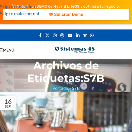
Skip to navigation
🚀 Solicita un DEMO de
Hybrid LiteOS
y optimiza tu negocio.
Skip to main content
💬 Solicitar Demo
MENÚ
Archivos de
Etiquetas:S7B
Portada
»
S7B
16
SEP