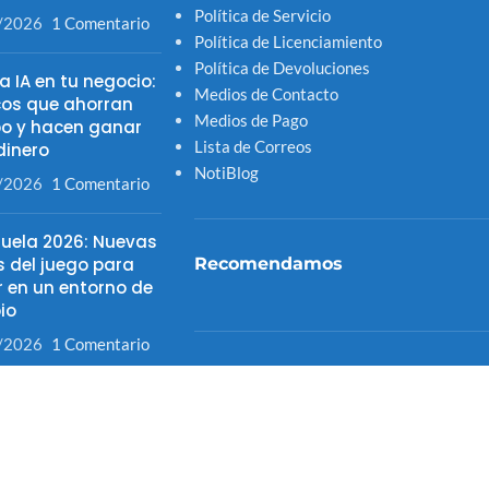
Política de Servicio
/2026
1 Comentario
Política de Licenciamiento
Política de Devoluciones
la IA en tu negocio:
Medios de Contacto
cos que ahorran
Medios de Pago
o y hacen ganar
Lista de Correos
inero
NotiBlog
/2026
1 Comentario
uela 2026: Nuevas
s del juego para
Recomendamos
r en un entorno de
io
/2026
1 Comentario
FITELVEN 2025
pasó con la fibra
Canal Distribuidor Acreditado Hybrid
a en Venezuela
Tienda Sistemas 4S
los terremotos?
Microsoft
/2026
1 Comentario
Hybrid Casa de Software
(INSITE