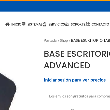
licita un DEMO de
Hybrid LiteOS
y optimiza tu negocio.
💬 Solicitar
INICIO
SISTEMAS
SERVICIOS
SOPORTE
CONTACTO
Portada
»
Shop
»
BASE ESCRITORIO TA
BASE ESCRITORI
ADVANCED
Iniciar sesión para ver precios
Los envíos son gratuitos para compra