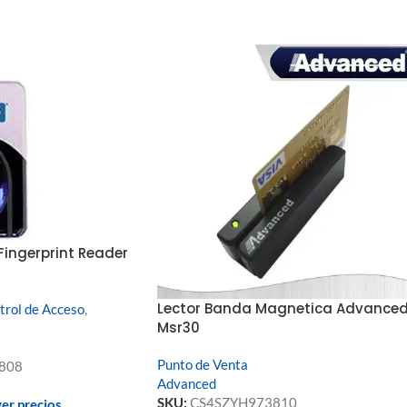
 Fingerprint Reader
Lector Banda Magnetica Advance
trol de Acceso
,
Msr30
Punto de Venta
808
Advanced
SKU:
CS4SZYH973810
ver precios