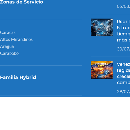
Zonas de Servicio
05/08
Usar 
5 tru
Caracas
tiemp
Altos Mirandinos
más d
Aragua
30/07
Carabobo
Venez
regla
crece
Familia Hybrid
camb
29/07
¿Qué 
Hybrid LiteOS
óptic
Hybrid LitePro
tras 
Hybrid Despachos
04/07
Hybrid Cloud