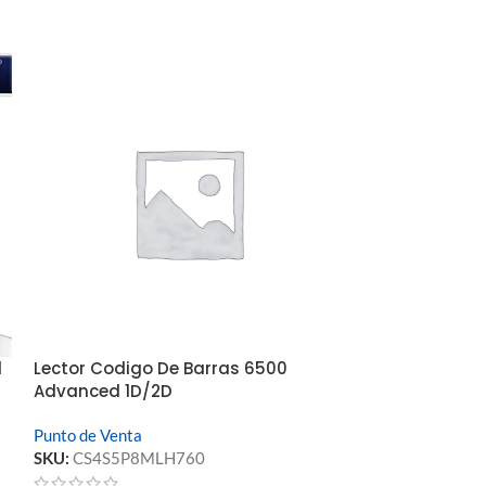
d
Lector Codigo De Barras 6500
Lector Codigo
Advanced 1D/2D
Laser Ms-952
Punto de Venta
Punto de Venta
SKU:
CS4S5P8MLH760
SKU:
CS4S8AU7