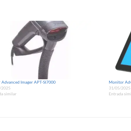
r Advanced Imager APT-SI7000
Monitor Adv
/2025
31/05/2025
a similar
Entrada simi