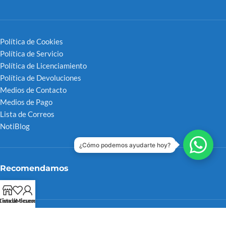
Política de Cookies
Política de Servicio
Política de Licenciamiento
Política de Devoluciones
Medios de Contacto
Medios de Pago
Lista de Correos
NotiBlog
¿Cómo podemos ayudarte hoy?
Recomendamos
Tienda
Lista de deseos
Mi cuenta
FITELVEN 2025