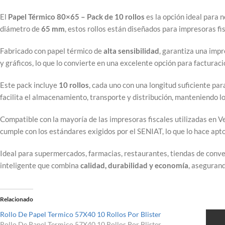
El
Papel Térmico 80×65 – Pack de 10 rollos
es la opción ideal para 
diámetro de
65 mm
, estos rollos están diseñados para impresoras f
Fabricado con papel térmico de
alta sensibilidad
, garantiza una impr
y gráficos, lo que lo convierte en una excelente opción para facturac
Este pack incluye
10 rollos
, cada uno con una longitud suficiente pa
facilita el almacenamiento, transporte y distribución, manteniendo l
Compatible con la mayoría de las impresoras fiscales utilizadas en
cumple con los estándares exigidos por el SENIAT, lo que lo hace ap
Ideal para supermercados, farmacias, restaurantes, tiendas de conve
inteligente que combina
calidad, durabilidad y economía
, asegurand
Relacionado
Rollo De Papel Termico 57X40 10 Rollos Por Blister
Rollo De Papel Termico 57X40 10 Rollos Por Blister