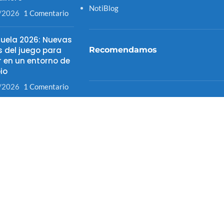
NotiBlog
/2026
1 Comentario
uela 2026: Nuevas
s del juego para
Recomendamos
r en un entorno de
io
/2026
1 Comentario
FITELVEN 2025
pasó con la fibra
Canal Distribuidor Acreditado Hybrid
a en Venezuela
Tienda Sistemas 4S
los terremotos?
Microsoft
/2026
1 Comentario
Hybrid Casa de Software
(INSITE
Venezuela)
Servicio Nacional Integrado de
Administración Aduanera y Trbutaria
SENIAT
CNET