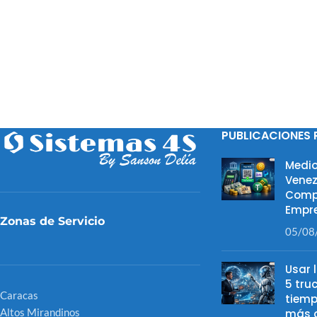
PUBLICACIONES 
Medio
Venez
Comp
Empre
Zonas de Servicio
05/08
Usar 
5 tru
Caracas
tiemp
Altos Mirandinos
más d