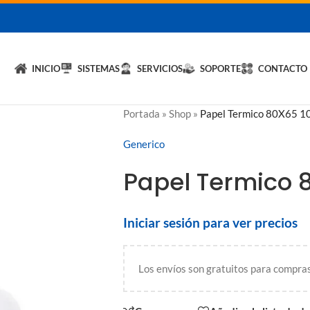
licita un DEMO de
Hybrid LiteOS
y optimiza tu negocio.
💬 Solicitar
INICIO
SISTEMAS
SERVICIOS
SOPORTE
CONTACTO
Portada
»
Shop
»
Papel Termico 80X65 10
Generico
Papel Termico 8
Iniciar sesión para ver precios
Los envíos son gratuitos para compra