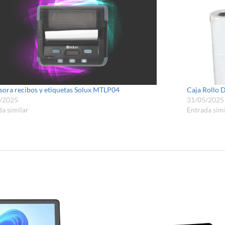
sora recibos y etiquetas Solux MTLP04
Caja Rollo 
/2025
31/05/2025
a similar
Entrada simi