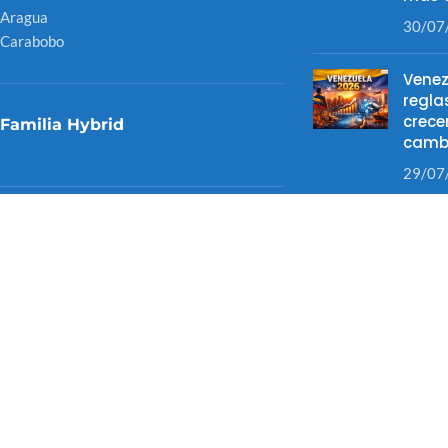
Aragua
30/07
Carabobo
Venez
regla
crece
Familia Hybrid
camb
29/07
¿Qué 
Hybrid LiteOS
óptic
Hybrid LitePro
tras 
Hybrid Despachos
04/07
Hybrid Cloud
Hybrid Mobile
Hybrid Price
Hybrid Online Training
*PRONTO*
Hybrid Support