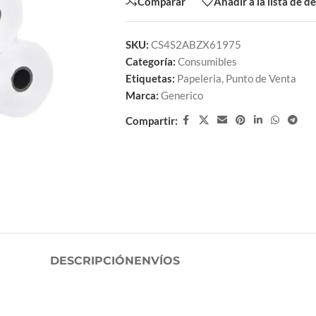
Comparar
Añadir a la lista de d
SKU:
CS4S2ABZX61975
Categoría:
Consumibles
Etiquetas:
Papeleria
,
Punto de Venta
Marca:
Generico
Compartir:
DESCRIPCIÓN
ENVÍOS