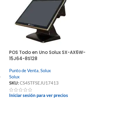
POS Todo en Uno Solux SX-AX6W-
15J64-8S128
Regular Cleani
Punto de Venta
,
Solux
Cards 5 Swab
Solux
″
SKU:
CS4STFSEJU17413
Consumibles
,
Imp
SKU:
CS4SVH4R
Iniciar sesión para ver precios
Iniciar sesión pa