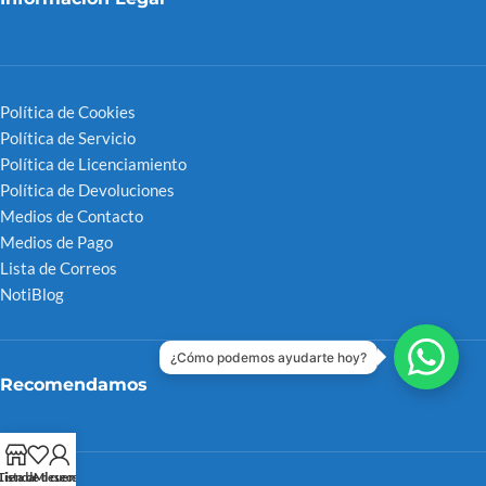
Política de Cookies
Política de Servicio
Política de Licenciamiento
Política de Devoluciones
Medios de Contacto
Medios de Pago
Lista de Correos
NotiBlog
¿Cómo podemos ayudarte hoy?
Recomendamos
Tienda
Lista de deseos
Mi cuenta