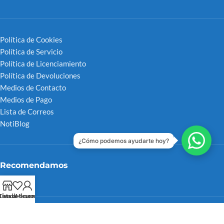
Política de Cookies
Política de Servicio
Política de Licenciamiento
Política de Devoluciones
Medios de Contacto
Medios de Pago
Lista de Correos
NotiBlog
¿Cómo podemos ayudarte hoy?
Recomendamos
Tienda
Lista de deseos
Mi cuenta
FITELVEN 2025