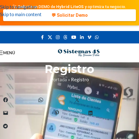
Skip to navigation
🚀 Solicita un DEMO de
Hybrid LiteOS
y optimiza tu negocio.
Skip to main content
💬 Solicitar Demo
MENÚ
Registro
Portada
»
Registro
Comparte esto:
Facebook
WhatsApp
X
Correo electrónico
Pinterest
LinkedIn
Telegram