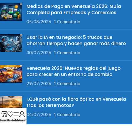
Medios de Pago en Venezuela 2026: Guía
Completa para Empresas y Comercios
05/08/2026
1 Comentario
Usar la IA en tu negocio: 5 trucos que
ahorran tiempo y hacen ganar más dinero
30/07/2026
1 Comentario
Venezuela 2026: Nuevas reglas del juego
para crecer en un entorno de cambio
29/07/2026
1 Comentario
¿Qué pasó con la fibra óptica en Venezuela
tras los terremotos?
04/07/2026
1 Comentario
Tienda
Lista de deseos
Barra Lateral
Mi cuenta
Información Legal