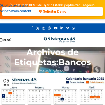
Skip to navigation
🚀 Solicita un DEMO de
Hybrid LiteOS
y optimiza tu negocio.
Skip to main content
💬 Solicitar Demo
MENÚ
Archivos de
Etiquetas:Bancos
Portada
»
Bancos
05
ENE