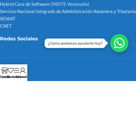
Hybrid Casa de Software
(INSITE Venezuela)
Servicio Nacional Integrado de Administración Aduanera y Trbutaria
SENIAT
CNET
Redes Sociales
¿Cómo podemos ayudarte hoy?
Instagram
Tienda
Lista de deseos
Barra Lateral
Mi cuenta
Dailymotion
YouTube
X Antes Twitter
LinkedIn
Tik-Tok
Threads
Pinterest