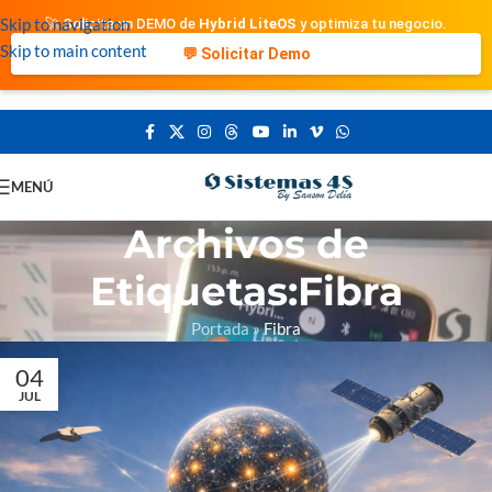
Skip to navigation
🚀 Solicita un DEMO de
Hybrid LiteOS
y optimiza tu negocio.
Skip to main content
💬 Solicitar Demo
MENÚ
Archivos de
Etiquetas:Fibra
Portada
»
Fibra
04
JUL