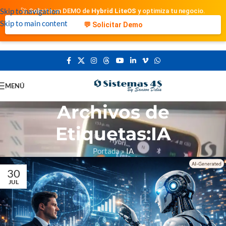
Skip to navigation
🚀 Solicita un DEMO de
Hybrid LiteOS
y optimiza tu negocio.
Skip to main content
💬 Solicitar Demo
MENÚ
Archivos de
Etiquetas:IA
Portada
»
IA
30
JUL