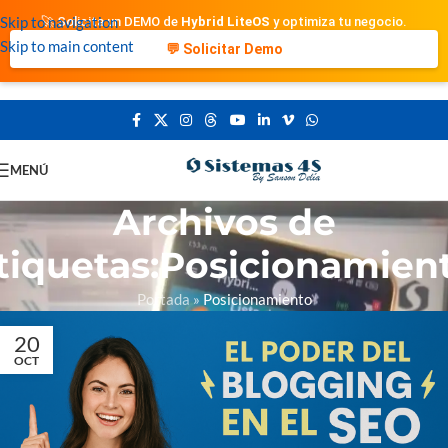
Skip to navigation
🚀 Solicita un DEMO de
Hybrid LiteOS
y optimiza tu negocio.
Skip to main content
💬 Solicitar Demo
MENÚ
Archivos de
tiquetas:Posicionamien
Portada
»
Posicionamiento
20
OCT