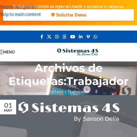
Skip to navigation
🚀 Solicita un DEMO de
Hybrid LiteOS
y optimiza tu negocio.
Skip to main content
💬 Solicitar Demo
MENÚ
Archivos de
Etiquetas:Trabajador
Portada
»
Trabajador
01
MAY