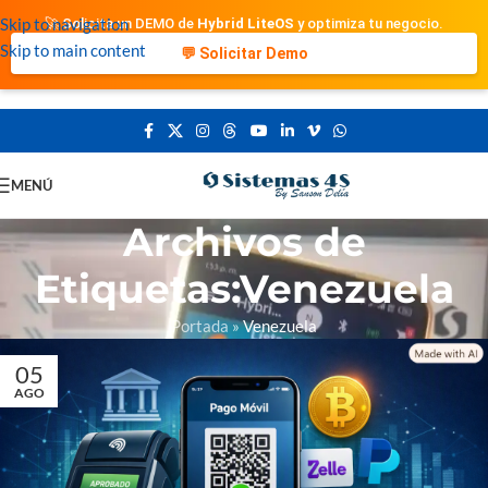
Skip to navigation
🚀 Solicita un DEMO de
Hybrid LiteOS
y optimiza tu negocio.
Skip to main content
💬 Solicitar Demo
MENÚ
Archivos de
Etiquetas:Venezuela
Portada
»
Venezuela
05
AGO