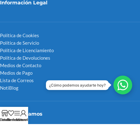
Información Legal
Política de Cookies
Política de Servicio
Política de Licenciamiento
Política de Devoluciones
Medios de Contacto
Medios de Pago
Lista de Correos
¿Cómo podemos ayudarte hoy?
NotiBlog
Recomendamos
Tienda
Lista de deseos
Barra Lateral
Mi cuenta