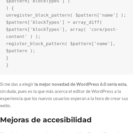
$pattern['blockTypes'] )

) {

unregister_block_pattern( $pattern['name'] );

$pattern['blockTypes'] = array_diff( 
$pattern['blockTypes'], array( 'core/post-
content' ) );

register_block_pattern( $pattern['name'], 
$pattern );

}

}
Si me das a elegir
la mejor novedad de WordPress 6.0 sería esta
,
sin duda, pues es la que más acerca el editor de WordPress a la
experiencia que los nuevos usuarios esperan a la hora de crear sus
webs.
Mejoras de accesibilidad