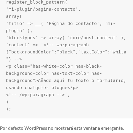
register_block_pattern(

'mi-plugin/pagina-contacto',

array(

'title' => __( 'Página de contacto', 'mi-
plugin' ),

'blockTypes' => array( 'core/post-content' ),

'content' => '<!-- wp:paragraph 
{"backgroundColor":"black","textColor":"white
"} -->

<p class="has-white-color has-black-
background-color has-text-color has-
background">Añade aquí tu texto o formulario, 
usando cualquier bloque</p>

<!-- /wp:paragraph -->',

)

);
Por defecto WordPress no mostrará esta ventana emergente
,