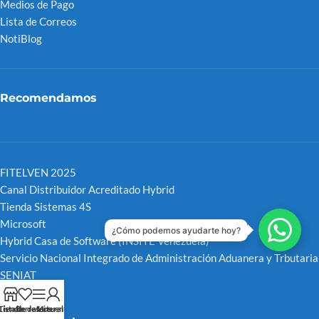
Medios de Pago
Lista de Correos
NotiBlog
Recomendamos
FITELVEN 2025
Canal Distribuidor Acreditado Hybrid
Tienda Sistemas 4S
Microsoft
¿Cómo podemos ayudarte hoy?
Hybrid Casa de Software
(INSITE Venezuela)
Servicio Nacional Integrado de Administración Aduanera y Trbutaria
SENIAT
CNET
Tienda
Lista de deseos
Barra Lateral
Mi cuenta