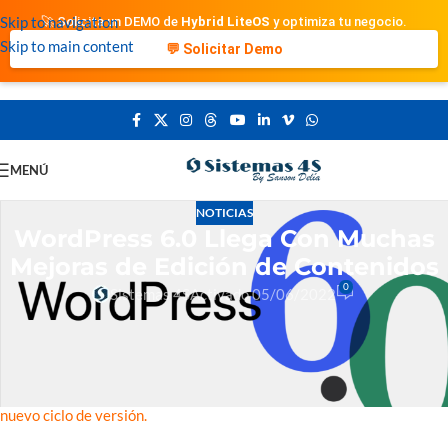
Skip to navigation
🚀 Solicita un DEMO de
Hybrid LiteOS
y optimiza tu negocio.
Skip to main content
💬 Solicitar Demo
MENÚ
NOTICIAS
WordPress 6.0 Llega Con Muchas
Mejoras de Edición de Contenidos
0
Sistemas 4S
Activado 05/06/2022
Hoy te traemos esta noticia de la mano de los amigos de
ay
u
dawp.com
, que nos presentan un resumen bastante bueno y
detallado sobre las mejoras que se logran en esta nueva versión y
tambien, mejoras esperadas u no atendidas a pesar de tratarse de un
nuevo ciclo de versión.