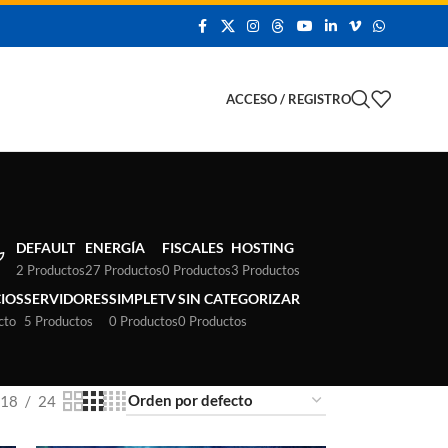
 Demo
ACCESO / REGISTRO
DEFAULT
ENERGÍA
FISCALES
HOSTING
2 Productos
27 Productos
0 Productos
3 Productos
CIOS
SERVIDORES
SIMPLETV
SIN CATEGORIZAR
cto
5 Productos
0 Productos
0 Productos
18
24