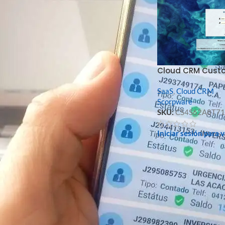
FILTRAR
Cloud CRM Cust
SaaS
,
Cloud CRM
Scorpware
FILTRO POR MARCA
SKU:
CS4S62A8T71
Scorpware
3
Iniciar sesión para 
FILTRO POR TIPO DE STOCK
En oferta
En stock