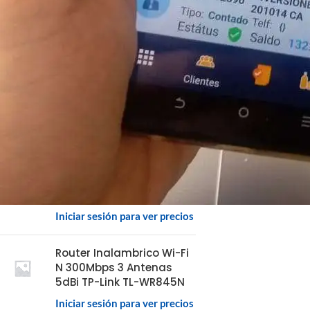
MEJOR VALORADOS
Pvc Blanco 30Mil Paquete
De 500 Unidades
Iniciar sesión para ver precios
Lector Imager
Omnidireccional
Advanced Apt-Si300 1D /
2D Qr Usb RS-232 Vertical
Mount
Iniciar sesión para ver precios
Router Inalambrico Wi-Fi
N 300Mbps 3 Antenas
5dBi TP-Link TL-WR845N
Iniciar sesión para ver precios