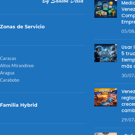
Medio
Venez
Comp
Empre
Zonas de Servicio
05/08
Usar 
5 tru
Caracas
tiemp
Altos Mirandinos
más d
Aragua
30/07
Carabobo
Venez
regla
crece
Familia Hybrid
camb
29/07