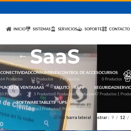
licita un DEMO de
Hybrid LiteOS
y optimiza tu negocio.
💬 Solicitar
INICIO
SISTEMAS
SERVICIOS
SOPORTE
CONTACTO
SaaS
S
CONECTIVIDAD
CONSUMIBLES
CONTROL DE ACCESO
CURSOS
64 Productos
12 Productos
7 Productos
0 Productos
PUNTO DE VENTA
SAAS
SALUTO
SATV
SEGURIDAD
SERVI
10 Productos
3 Productos
0 Productos
0 Productos
47 Productos
1 Produ
SOFTWARE
TABLETS
UPS
19 Productos
3 Productos
0 Productos
Ver barra lateral
Mostrar
9
12