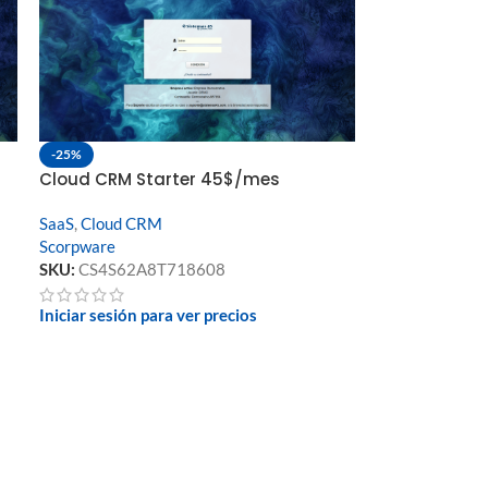
-25%
Cloud CRM Starter 45$/mes
SaaS
,
Cloud CRM
Scorpware
SKU:
CS4S62A8T718608
Iniciar sesión para ver precios