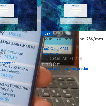
om
-38%
Cloud CRM Professional 75$/mes
SaaS
,
Cloud CRM
8608-1-1
Scorpware
SKU:
CS4S62A8T718608-1
ver precios
Iniciar sesión para ver precios