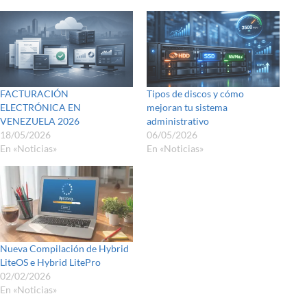
FACTURACIÓN
Tipos de discos y cómo
ELECTRÓNICA EN
mejoran tu sistema
VENEZUELA 2026
administrativo
18/05/2026
06/05/2026
En «Noticias»
En «Noticias»
Nueva Compilación de Hybrid
LiteOS e Hybrid LitePro
02/02/2026
En «Noticias»