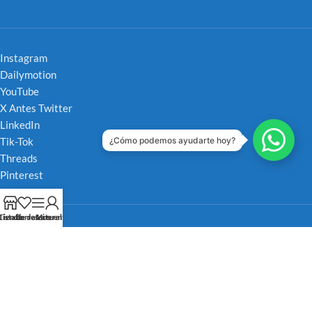
Instagram
Dailymotion
YouTube
X Antes Twitter
LinkedIn
¿Cómo podemos ayudarte hoy?
Tik-Tok
Threads
Pinterest
Tienda
Lista de deseos
Barra Lateral
Mi cuenta
Tarjeta de Contacto