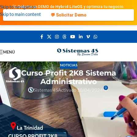
Skip to navigation
🚀 Solicita un DEMO de
Hybrid LiteOS
y optimiza tu negocio.
Skip to main content
💬 Solicitar Demo
MENÚ
NOTICIAS
Curso Profit 2K8 Sistema
Administrativo
0
Sistemas 4S
Activado 10/04/2024
🚀 ¡Potencia tus habilidades
administrativas! 📈