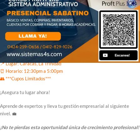
Únete al exclusivo curso de 💻 Profit Plus 2k8 Administrativo en
Caracas, La Trinidad 🌟
📅
Fecha: Sábado 22 de junio de 2024
(quedan 2 cupos)
📅
Fecha: Sábado 20 de julio de 2024
(recibiendo cupos)
📍 Lugar: Caracas, La Trinidad
⏰ Horario: 12:30pm a 5:00pm
👥 ***Cupos Limitados***
¡Asegura tu lugar ahora!
Aprende de expertos y lleva tu gestión empresarial al siguiente
nivel. 💼
¡No te pierdas esta oportunidad única de crecimiento profesional!