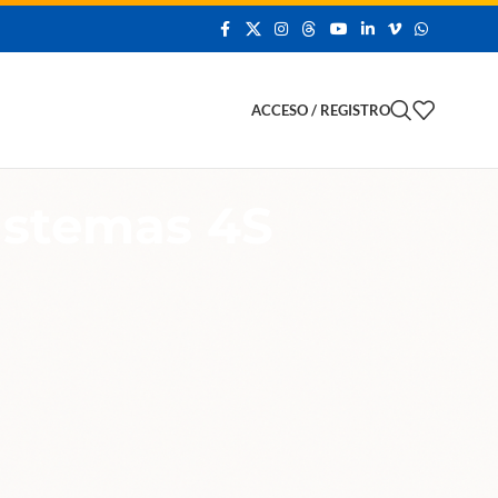
 Demo
ACCESO / REGISTRO
Sistemas 4S
PRODUCTOS MEJOR VALORADOS
All In One Advanced 15
Touch Screen Intel Core I3
217U 4Gb Ram Ddr3 128 G
l
,
Hd Wifi
a
Iniciar sesión para ver precios