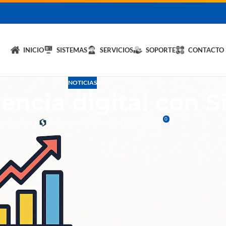
licita un DEMO de
Hybrid LiteOS
y optimiza tu negocio.
💬 Solicitar
INICIO
SISTEMAS
SERVICIOS
SOPORTE
CONTACTO
NOTICIAS
encia digital con 
0
ublicado por
Sistemas 4S
Activado 18/09/2023
 Sistemas 4S
en internet? En Sistemas 4S te
que combinan
diseño web profesiona
ón estratégica de redes sociales
par
s. Diseño Web Redes Sociales RRSS