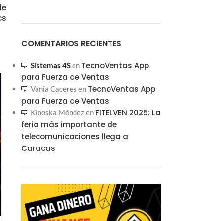
de
cs
COMENTARIOS RECIENTES
TecnoVentas App
Sistemas 4S
en
para Fuerza de Ventas
20
TecnoVentas App
Vania Caceres
en
OCT
para Fuerza de Ventas
FITELVEN 2025: La
Kinoska Méndez
en
feria más importante de
telecomunicaciones llega a
Caracas
NOTICIAS