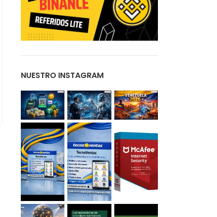
El Poder del Blogging en el SEO
Empresarial
0
Publicado por
Sistemas 4S
🧠 El Poder del Blogging en el SEO Empresarial:
Visibilidad, Autoridad y Conversión En el mundo digital
actual, tener una página web ya no es suficiente. Si quieres
NUESTRO INSTAGRAM
que tu empresa destaque en los motores de búsqueda,
atraiga tráfico cualificado y convierta visitantes en
clientes, necesitas un blog. ¿Por qué? Porque el blogging es
uno de los pilares más efectivos del SEO moderno.
CONTINUAR LEYENDO