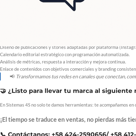
Estrategia de palabras clave local e internacional.
Redacción de contenido optimizado para buscadores.
📈
Haz que tu sitio sea encontrado por los clientes correctos en el m
📱 Gestión Inteligente de Redes So
Diseño de publicaciones y stories adaptadas por plataforma (Instagra
Calendario editorial estratégico con programación automatizada.
Análisis de métricas, respuesta a interacción y mejora continua.
Enlace de contenidos con objetivos comerciales y branding consisten
📢
Transformamos tus redes en canales que conectan, com
🤝 ¿Listo para llevar tu marca al siguiente 
En Sistemas 4S no solo te damos herramientas: te acompañamos en ca
¡El tiempo se traduce en ventas, no pierdas más ti
📞 Contáctanos:
+58 424-2590656/ +58 412