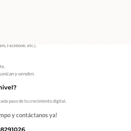
omento justo.
ciales RRSS
m, Facebook, etc.).
te.
unican y venden.
nivel?
da paso de tu crecimiento digital.
empo y contáctanos ya!
-8291026