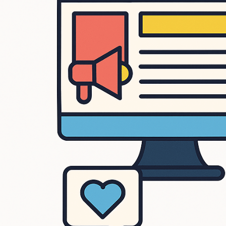
SEO
En
Sistemas 4S
, ayudamos a emprendedores, marcas y empresas a cons
diseño web
,
SEO avanzado
, y
administración de redes sociales
. Nu
que tu negocio no solo esté presente en internet, sino que brille.
Con más de 10 años de experiencia en entornos híbridos, marketing 
se adaptan al perfil de tu cliente ideal y responden a los cambios co
🎨 Diseño Web Personalizado
Creamos sitios modernos, seguros y adaptables a móviles.
Integración de funcionalidades según tus necesidades: catálogos, form
Optimización para velocidad y experiencia de usuario.
💡
Tu sitio no solo se verá bien: trabajará por ti 24/7.
🚀 Posicionamiento SEO de Alto Nivel
Auditorías SEO y optimización técnica (Yoast, velocidad, metadatos)