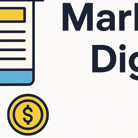
olidar su identidad en línea a través de soluciones inteligentes en
estro enfoque combina estética, funcionalidad y estrategia digital pa
digital y cumplimiento normativo, creamos ecosistemas digitales que
nstantes del mundo online.
ularios, citas, blogs.
.