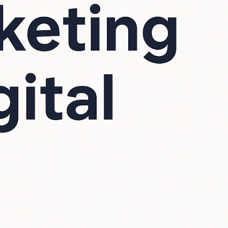
Zebra Consumibles 1600
Wax Ribbon 4.33» X 1476′ (
110 X 450 ) 1» Core Rolls
Iniciar sesión para ver precios
ra
Switch POE 8 Puertos
Gigabit + 1 Puerto
Gigabit + 1 Puerto SFP
Hikvision DS-3E0510P-E/M
Iniciar sesión para ver precios
Camara Domo TPLink
C400HP-4
Iniciar sesión para ver precios
DVR Hikvision 1080P
Pentahibrido 16 Canales
TurboHD + 2 Canales IP