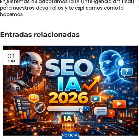
En Sistemas 4S adoptamos la IA (inteligencia artifical)
para nuestros desarrollos y te explicamos cómo lo
hacemos
Entradas relacionadas
01
JUN
NOTICIAS