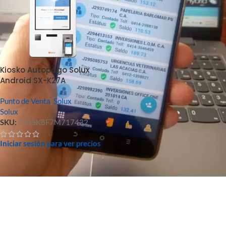
Kiosko Autopago Solux
Android SX-K27A
Punto de Venta
,
Solux
Solux
SKU:
CS4SK8F7M717432
Iniciar sesión para ver precios