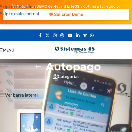
Skip to navigation
🚀 Solicita un DEMO de
Hybrid LiteOS
y optimiza tu negocio.
Skip to main content
💬 Solicitar Demo
MENÚ
Autopago
Categorías
Portada
»
Autopago
Mostrando el único resultado
Ver barra lateral