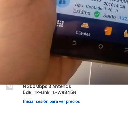
Pvc Blanco 30Mil Paquete
De 500 Unidades
Iniciar sesión para ver precios
Lector Imager
Omnidireccional
Advanced Apt-Si300 1D /
2D Qr Usb RS-232 Vertical
Mount
Iniciar sesión para ver precios
Router Inalambrico Wi-Fi
N 300Mbps 3 Antenas
5dBi TP-Link TL-WR845N
Iniciar sesión para ver precios