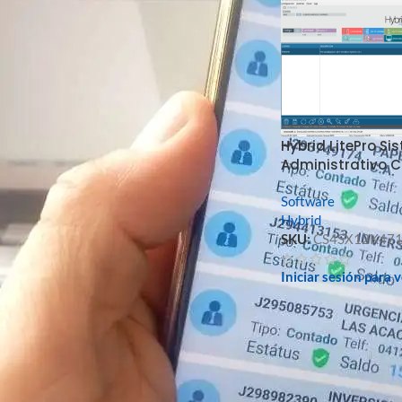
Precio:
€280
—
€290
FILTRAR
FILTRO POR MARCA
Hybrid LitePro S
Hybrid
1
Administrativo 
Software
Hybrid
FILTRO POR TIPO DE STOCK
SKU:
CS4SX12K47
En oferta
Iniciar sesión para 
En stock
MEJOR VALORADOS