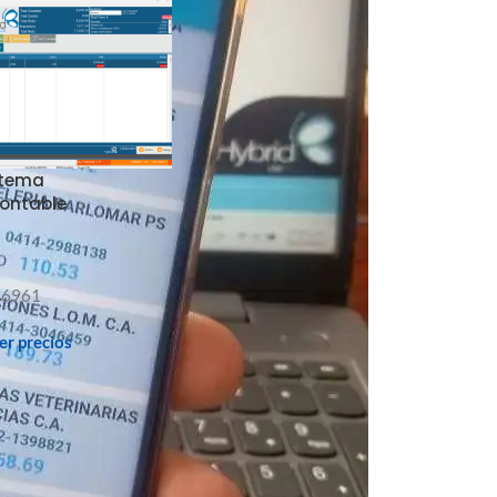
istema
Contable
16961
ver precios