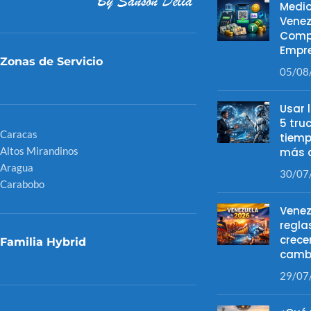
Medio
Venez
Comp
Empre
Zonas de Servicio
05/08
Usar 
5 tru
Caracas
tiemp
Altos Mirandinos
más d
Aragua
30/07
Carabobo
Venez
regla
crece
Familia Hybrid
camb
29/07