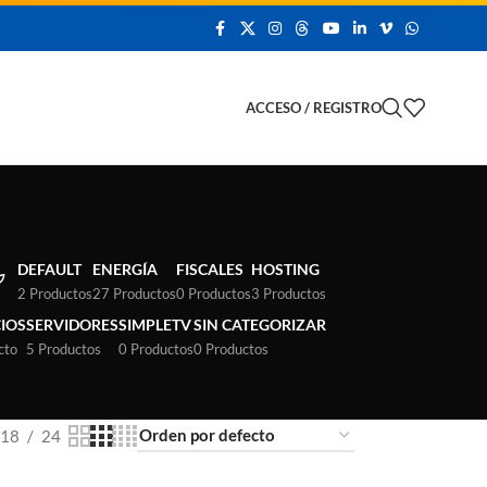
 Demo
ACCESO / REGISTRO
DEFAULT
ENERGÍA
FISCALES
HOSTING
2 Productos
27 Productos
0 Productos
3 Productos
CIOS
SERVIDORES
SIMPLETV
SIN CATEGORIZAR
cto
5 Productos
0 Productos
0 Productos
18
24