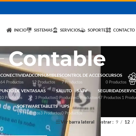
licita un DEMO de
Hybrid LiteOS
y optimiza tu negocio.
💬 Solicitar
INICIO
SISTEMAS
SERVICIOS
SOPORTE
CONTACTO
Contable
S
CONECTIVIDAD
CONSUMIBLES
CONTROL DE ACCESO
CURSOS
64 Productos
12 Productos
7 Productos
0 Productos
PUNTO DE VENTA
SAAS
SALUTO
SATV
SEGURIDAD
SERVI
10 Productos
3 Productos
0 Productos
0 Productos
47 Productos
1 Produ
SOFTWARE
TABLETS
UPS
19 Productos
3 Productos
0 Productos
Ver barra lateral
Mostrar
9
12