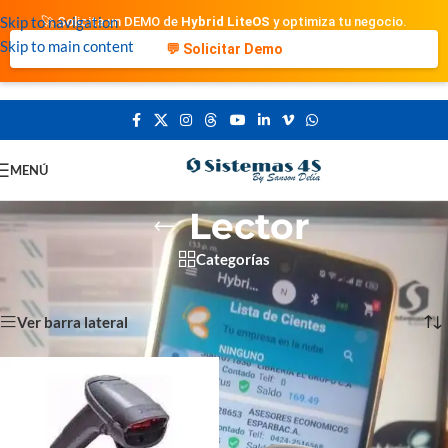
Skip to navigation
🚀 Solicita un DEMO de
Hybrid LiteOS
y optimiza tu negocio.
Skip to main content
💬 Solicitar Demo
MENÚ
Lector
Categorías
Portada
»
Lector
Showing all 2 results
Ver barra lateral