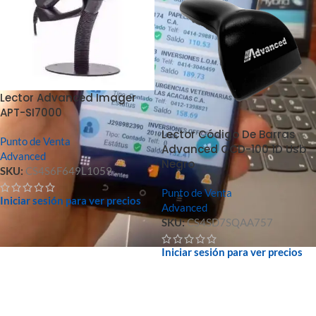
Lector Advanced Imager
APT-SI7000
Lector Código De Barras
Punto de Venta
Advanced CCD-100 1D Usb
Advanced
Negro
SKU:
CS4S6F649L1059
Punto de Venta
Iniciar sesión para ver precios
Advanced
SKU:
CS4SD7SQAA757
Iniciar sesión para ver precios