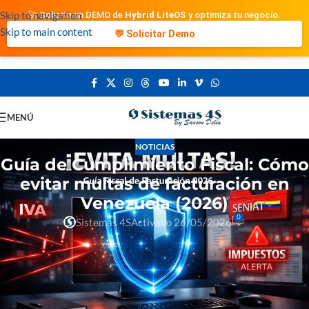
Skip to navigation
🚀 Solicita un DEMO de
Hybrid LiteOS
y optimiza tu negocio.
Skip to main content
💬 Solicitar Demo
MENÚ
NOTICIAS
Guía de Cumplimiento Fiscal: Cómo
evitar multas de facturación en
Venezuela (2026)
0
Sistemas 4S
Activado 26/05/2026
Dirigir un negocio en Venezuela implica mantenerse
al día con un entorno tributario sumamente estricto.
Las fiscalizaciones del SENIAT suelen centrarse en
la legalidad de los documentos emitidos, los