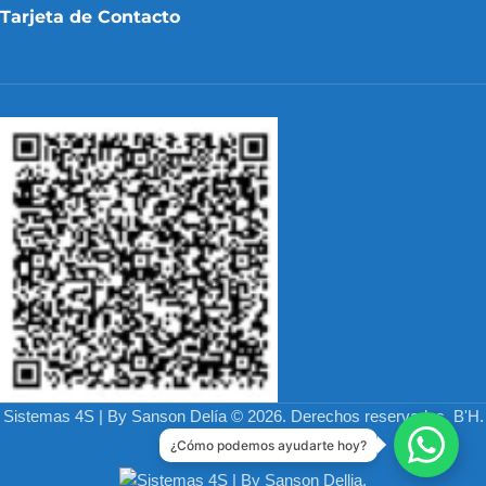
Tarjeta de Contacto
Sistemas 4S | By Sanson Delía © 2026. Derechos reservados. B'H.
Desarrollado Por
¿Cómo podemos ayudarte hoy?