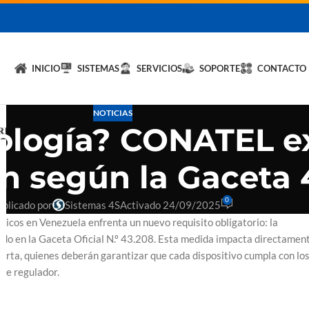
licita un DEMO de
Hybrid LiteOS
y optimiza tu negocio.
💬 Solicitar
INICIO
SISTEMAS
SERVICIOS
SOPORTE
CONTACTO
NOTICIAS
ología? CONATEL e
ón según la Gaceta
0
ublicado por
Sistemas 4S
Activado 24/09/2025
gicos en Venezuela enfrenta un nuevo requisito obligatorio: la
cido en la Gaceta Oficial N.º 43.208. Esta medida impacta directamen
uerta, quienes deberán garantizar que cada dispositivo cumpla con lo
nte regulador.