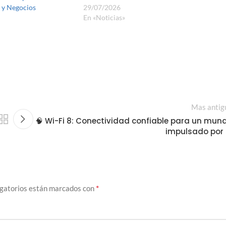
 y Negocios
29/07/2026
En «Noticias»
Mas antig
🧠 Wi-Fi 8: Conectividad confiable para un mun
impulsado por 
*
igatorios están marcados con