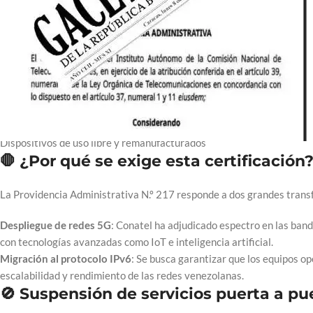
La normativa aplica a una amplia gama de equipos, entre ellos:
Teléfonos móviles y fijos
Laptops y computadoras de escritorio
Módems, routers y transceptores
Auriculares inalámbricos
Equipos para redes de datos y fibra óptica
Dispositivos de uso libre y remanufacturados
🛑 ¿Por qué se exige esta certificación
La Providencia Administrativa N.º 217 responde a dos grandes trans
Despliegue de redes 5G
: Conatel ha adjudicado espectro en las ban
con tecnologías avanzadas como IoT e inteligencia artificial.
Migración al protocolo IPv6
: Se busca garantizar que los equipos o
escalabilidad y rendimiento de las redes venezolanas.
🚫 Suspensión de servicios puerta a pu