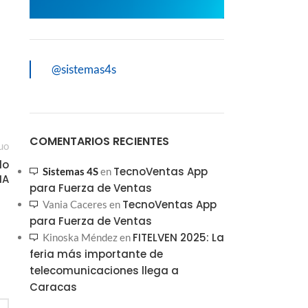
@sistemas4s
COMENTARIOS RECIENTES
uo
do
TecnoVentas App
Sistemas 4S
en
IA
para Fuerza de Ventas
TecnoVentas App
Vania Caceres
en
para Fuerza de Ventas
FITELVEN 2025: La
Kinoska Méndez
en
feria más importante de
telecomunicaciones llega a
Caracas