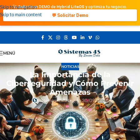
Skip to navigation
🚀 Solicita un DEMO de
Hybrid LiteOS
y optimiza tu negocio.
Skip to main content
💬 Solicitar Demo
MENÚ
NOTICIAS
La Importancia de la
Ciberseguridad y Cómo Prevenir
Amenazas
Sistemas 4S
Activado 30/09/2024
La Importancia de la Ciberseguridad y Cómo
Prevenir Amenazas
En la era digital actual, la ciberseguridad se ha convertido en una
prioridad esencial para empresas de todos los tamaños. Con el