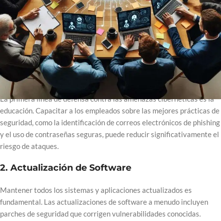
aumento de las amenazas cibernéticas, es crucial implementar
medidas de seguridad efectivas para proteger la información
sensible y garantizar la continuidad del negocio. A continuación, te
presentamos algunas estrategias clave para prevenir amenazas
cibernéticas:
1.
Educación y Concienciación
La primera línea de defensa contra las amenazas cibernéticas es la
educación. Capacitar a los empleados sobre las mejores prácticas de
seguridad, como la identificación de correos electrónicos de phishing
y el uso de contraseñas seguras, puede reducir significativamente el
riesgo de ataques.
2.
Actualización de Software
Mantener todos los sistemas y aplicaciones actualizados es
fundamental. Las actualizaciones de software a menudo incluyen
parches de seguridad que corrigen vulnerabilidades conocidas.