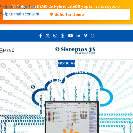
Skip to navigation
🚀 Solicita un DEMO de
Hybrid LiteOS
y optimiza tu negocio.
Skip to main content
💬 Solicitar Demo
MENÚ
NOTICIAS
Sistemas Administrativos: ¿Local o
en la Nube?
Sistemas 4S
Activado 18/12/2024
En el mundo de la tecnología y la gestión empresarial, los
sistemas
administrativos
juegan un papel fundamental. Estos sistemas
permiten automatizar y optimizar diversas tareas administrativas,
facilitando la toma de decisiones y mejorando la eficiencia operativa
de las organizaciones. En esta entrada, exploraremos la utilidad de
los sistemas administrativos, compararemos las soluciones locales y