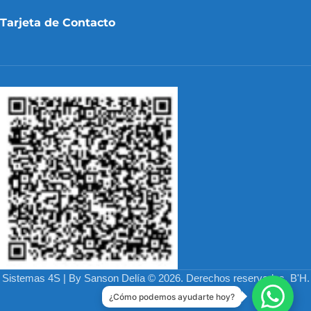
Tarjeta de Contacto
Sistemas 4S | By Sanson Delía © 2026. Derechos reservados. B'H.
Desarrollado Por
¿Cómo podemos ayudarte hoy?