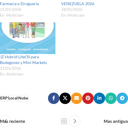
Farmacia o Droguería
VENEZUELA 2026
21/01/2026
18/05/2026
En «Noticias»
En «Noticias»
🛒 Hybrid LiteOS para
Bodegones y Mini Markets
21/01/2026
En «Noticias»
ERP
Local
Nube
Mas reciente
Mas antiguo