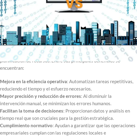
en la nube, y destacaremos las mejores prácticas y opciones
disponibles en el mercado venezolano.
Utilidad de los Sistemas Administrativos
Los sistemas administrativos son herramientas esenciales para
cualquier empresa que busque agilizar procesos como la
contabilidad, la gestión de inventarios, la facturación y la
planificación de recursos. Entre sus principales beneficios se
encuentran:
Mejora en la eficiencia operativa
: Automatizan tareas repetitivas,
reduciendo el tiempo y el esfuerzo necesarios.
Mayor precisión y reducción de errores
: Al disminuir la
intervención manual, se minimizan los errores humanos.
Facilitan la toma de decisiones
: Proporcionan datos y análisis en
tiempo real que son cruciales para la gestión estratégica.
Cumplimiento normativo
: Ayudan a garantizar que las operaciones
empresariales cumplan con las regulaciones locales e