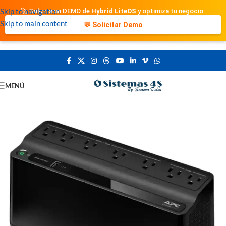
Skip to navigation
🚀 Solicita un DEMO de
Hybrid LiteOS
y optimiza tu negocio.
Skip to main content
💬 Solicitar Demo
MENÚ