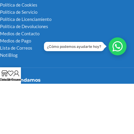
Política de Cookies
Política de Servicio
Política de Licenciamiento
Política de Devoluciones
Medios de Contacto
Medios de Pago
¿Cómo podemos ayudarte hoy?
Lista de Correos
NotiBlog
Recomendamos
Tienda
Lista de deseos
Mi cuenta
FITELVEN 2025
Canal Distribuidor Acreditado Hybrid
Tienda Sistemas 4S
Microsoft