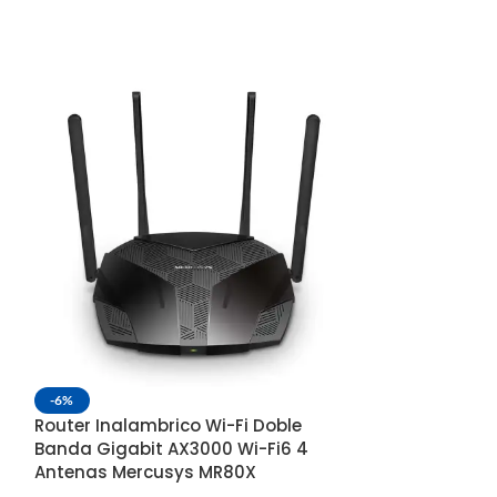
Router Inalam
-6%
3 Antenas 5dB
Router Inalambrico Wi-Fi Doble
Banda Gigabit AX3000 Wi-Fi6 4
Conectividad
Antenas Mercusys MR80X
SKU:
CS4SWAWS