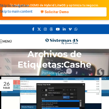
Skip to navigation
🚀 Solicita un DEMO de
Hybrid LiteOS
y optimiza tu negocio.
Skip to main content
💬 Solicitar Demo
MENÚ
Archivos de
Etiquetas:Cashe
Portada
»
Cashe
26
MAR