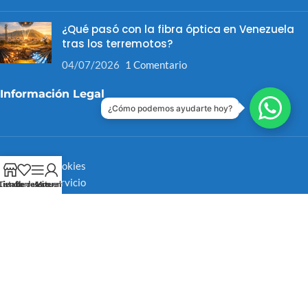
¿Qué pasó con la fibra óptica en Venezuela
tras los terremotos?
04/07/2026
1 Comentario
Información Legal
¿Cómo podemos ayudarte hoy?
Política de Cookies
Política de Servicio
Tienda
Lista de deseos
Barra Lateral
Mi cuenta
Política de Licenciamiento
Política de Devoluciones
Medios de Contacto
Medios de Pago
Lista de Correos
NotiBlog