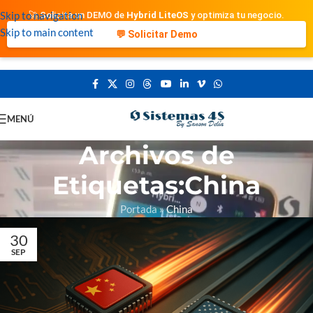
Skip to navigation
🚀 Solicita un DEMO de
Hybrid LiteOS
y optimiza tu negocio.
Skip to main content
💬 Solicitar Demo
MENÚ
Archivos de
Etiquetas:China
Portada
»
China
30
SEP