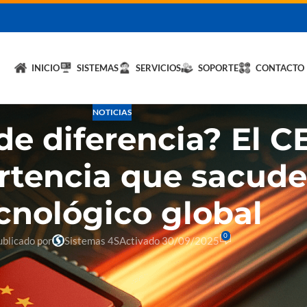
licita un DEMO de
Hybrid LiteOS
y optimiza tu negocio.
💬 Solicitar
INICIO
SISTEMAS
SERVICIOS
SOPORTE
CONTACTO
NOTICIAS
 diferencia? El C
rtencia que sacude 
cnológico global
0
ublicado por
Sistemas 4S
Activado 30/09/2025
stá a solo nanosegundos detrás de EE.UU. en la fabricación de chips”
.
s de IA, Nvidia podría perderlo todo.