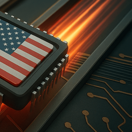
Advanced Apt-Si300 1D /
2D Qr Usb Vertical Mount
Iniciar sesión para ver precios
Z-Select 4000D Etiquetas
Zebra Direct Thermal.
2.25» X 0.75» 1» Core 5» Od
3315 Etq. X Rollo Cajas De
12 Rollos
Iniciar sesión para ver precios
Switch de Escritorio
Inteligente de 8 Puertos a
Gigabit con 4 Puertos
POE TP-Link TL-SG108PE
Iniciar sesión para ver precios
n.
Camara TP-Linl VIGI