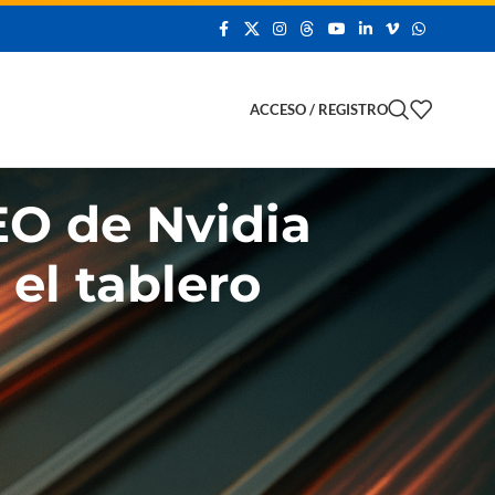
 Demo
ACCESO / REGISTRO
EO de Nvidia
el tablero
PRODUCTOS MEJOR VALORADOS
 Y
Lector Imager
Omnidireccional