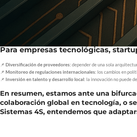
inteligencia artificial.
China no solo está replicando capacidades: está rediseñando el juego
suministro nacional, está creando una infraestructura que podría ser
escenario donde regiones enteras podrían migrar hacia soluciones chi
Para empresas tecnológicas, startup
📌
Diversificación de proveedores
: depender de una sola arquitect
📌
Monitoreo de regulaciones internacionales
: los cambios en pol
📌
Inversión en talento y desarrollo local
: la innovación no puede d
En resumen, estamos ante una bifurcaci
colaboración global en tecnología, o se
Sistemas 4S, entendemos que adaptars