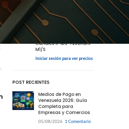
C300HP-6
Iniciar sesión para ver precios
DVR Hikvision 8MP 4K
Pentahibrido Acusense 8
Canales TurboHD + 8
Canales IP iDS-7208HUHI-
:
M1/S
Iniciar sesión para ver precios
.
POST RECIENTES
Medios de Pago en
n
Venezuela 2026: Guía
Completa para
Empresas y Comercios
05/08/2026
1 Comentario