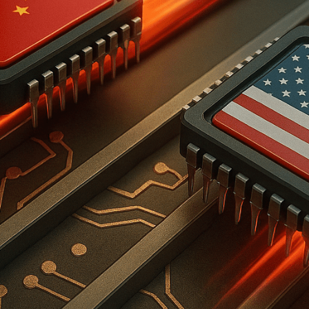
nnovación feroz. Mientras EE.UU. impone restricciones, China acelera
su propia tecnología. Los nuevos chips Ascend 910B ya compiten sin
ada por Nvidia para acelerar el procesamiento en GPUs.
rte sus chips a aliados y regiones enteras que sufren los mismos
se en semiconductores? ¿Qué significa esto para las empresas que
 el futuro de la tecnología es clave para anticipar riesgos,
mente en juego?
 un llamado de alerta sobre el equilibrio geopolítico de la innovació
os, sino en nanosegundos. Estados Unidos, históricamente líder en
 dependencias tecnológicas y construir su propio ecosistema de