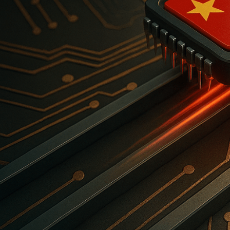
🔍 ¿La causa?
Vetos, aranceles y una cultura laboral china 9-9-6 que impulsa una i
con gigantes como Huawei, Baidu, Alibaba, y Tencent invirtiendo en 
depender de CUDA, la plataforma de computación paralela desarroll
🌐 El riesgo no es solo perder el mercado asiático. Es que China expo
aranceles. La hegemonía tecnológica está en juego.
⚠️ ¿Estamos presenciando el inicio del fin del dominio estadouniden
dependen de Nvidia, Intel o AMD?
📣 En Sistemas 4S seguimos de cerca estas tensiones. Porque entender
oportunidades y estrategias de adaptación.
🔎
Análisis general: ¿Qué está real
La advertencia de Jensen Huang no es solo una observación técnica: es
La carrera por la supremacía en semiconductores ya no se mide en añ
diseño y fabricación de chips, enfrenta una China decidida a romper