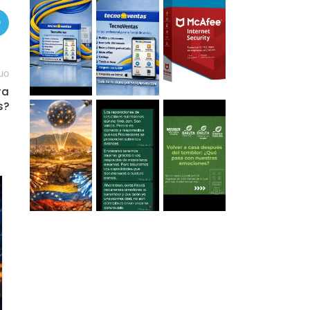
uo
ra
s?
18
MAY