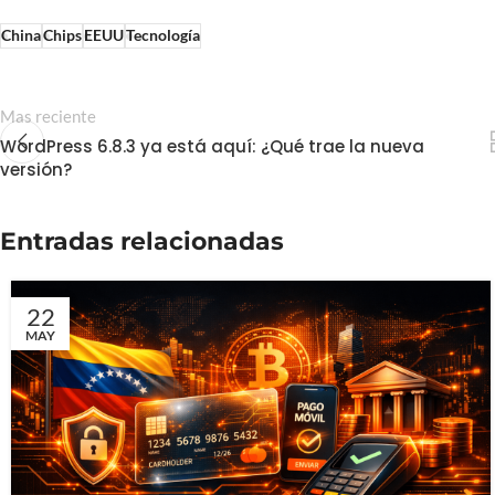
China
Chips
EEUU
Tecnología
Mas reciente
WordPress 6.8.3 ya está aquí: ¿Qué trae la nueva
versión?
Entradas relacionadas
22
MAY