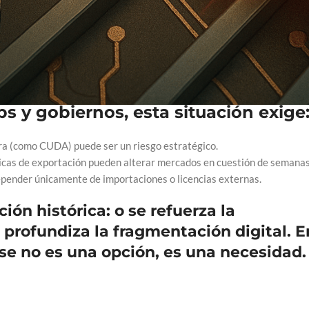
. Al desarrollar alternativas a CUDA y consolidar una cadena de
 exportable, escalable y resistente a sanciones. Esto plantea un
nas, debilitando el dominio de Nvidia, Intel y AMD.
s y gobiernos, esta situación exige
ura (como CUDA) puede ser un riesgo estratégico.
íticas de exportación pueden alterar mercados en cuestión de semanas
epender únicamente de importaciones o licencias externas.
ón histórica: o se refuerza la
 profundiza la fragmentación digital. E
e no es una opción, es una necesidad.