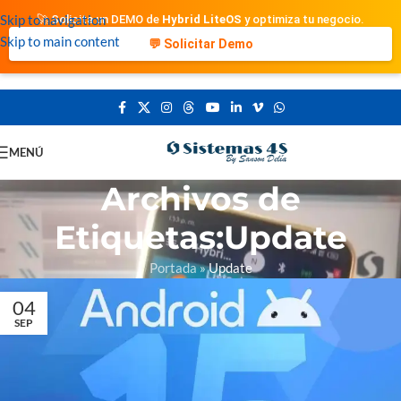
Skip to navigation
🚀 Solicita un DEMO de
Hybrid LiteOS
y optimiza tu negocio.
Skip to main content
💬 Solicitar Demo
MENÚ
Archivos de
Etiquetas:Update
Portada
»
Update
04
SEP