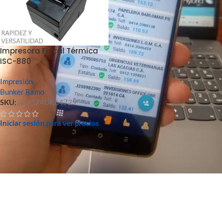
Impresora Fiscal Térmica
ISC-880
Impresión
Bunker Ramo
SKU:
CS4S74UK64729
Iniciar sesión para ver precios