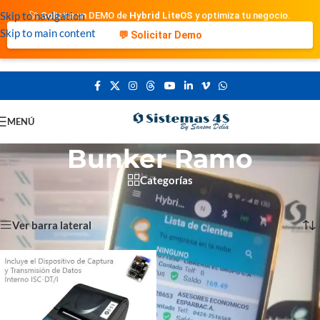
Skip to navigation
🚀 Solicita un DEMO de
Hybrid LiteOS
y optimiza tu negocio.
Skip to main content
💬 Solicitar Demo
MENÚ
Bunker Ramo
Categorías
Portada
»
Bunker Ramo
Mostrando el único resultado
Ver barra lateral