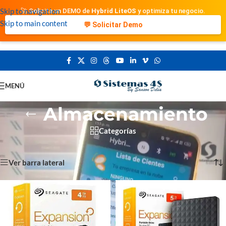
Skip to navigation
🚀 Solicita un DEMO de
Hybrid LiteOS
y optimiza tu negocio.
Skip to main content
💬 Solicitar Demo
MENÚ
Almacenamiento
Categorías
Portada
»
Almacenamiento
Showing all 7 results
Ver barra lateral