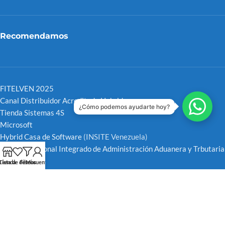
Recomendamos
FITELVEN 2025
Canal Distribuidor Acreditado Hybrid
¿Cómo podemos ayudarte hoy?
Tienda Sistemas 4S
Microsoft
Hybrid Casa de Software
(INSITE Venezuela)
Servicio Nacional Integrado de Administración Aduanera y Trbutaria
SENIAT
Tienda
Lista de deseos
Filtros
Mi cuenta
CNET
Redes Sociales