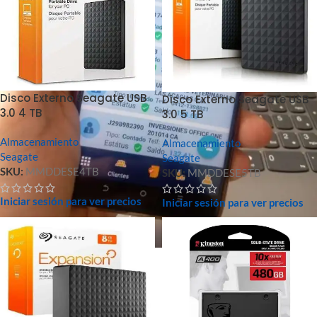
Disco Externo Seagate USB
Disco Externo Seagate USB
3.0 4 TB
3.0 5 TB
Almacenamiento
Almacenamiento
Seagate
Seagate
SKU:
MMDDESE4TB
SKU:
MMDDESE5TB
Iniciar sesión para ver precios
Iniciar sesión para ver precios