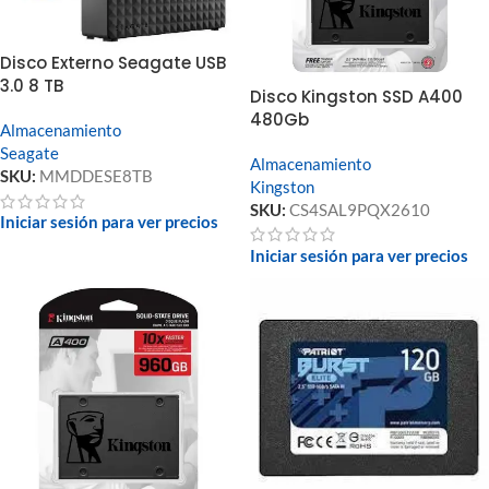
Disco Externo Seagate USB
3.0 8 TB
Disco Kingston SSD A400
480Gb
Almacenamiento
Seagate
Almacenamiento
SKU:
MMDDESE8TB
Kingston
SKU:
CS4SAL9PQX2610
Iniciar sesión para ver precios
Iniciar sesión para ver precios