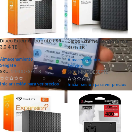
Disco Externo Seagate USB
Disco Externo Seagate USB
3.0 4 TB
3.0 5 TB
Almacenamiento
Almacenamiento
Seagate
Seagate
SKU:
MMDDESE4TB
SKU:
MMDDESE5TB
Iniciar sesión para ver precios
Iniciar sesión para ver precios