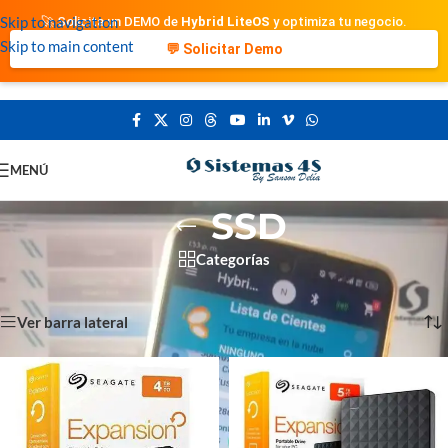
Skip to navigation
🚀 Solicita un DEMO de
Hybrid LiteOS
y optimiza tu negocio.
Skip to main content
💬 Solicitar Demo
MENÚ
SSD
Categorías
Portada
»
SSD
Showing all 7 results
Ver barra lateral