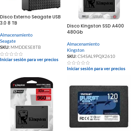
Disco Externo Seagate USB
3.0 8 TB
Disco Kingston SSD A400
480Gb
Almacenamiento
Seagate
Almacenamiento
SKU:
MMDDESE8TB
Kingston
SKU:
CS4SAL9PQX2610
Iniciar sesión para ver precios
Iniciar sesión para ver precios