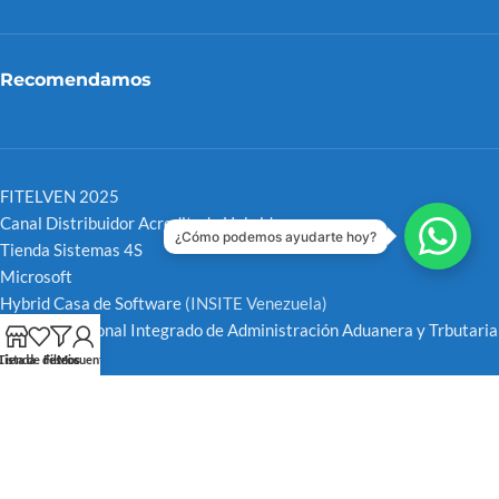
Recomendamos
FITELVEN 2025
Canal Distribuidor Acreditado Hybrid
¿Cómo podemos ayudarte hoy?
Tienda Sistemas 4S
Microsoft
Hybrid Casa de Software
(INSITE Venezuela)
Servicio Nacional Integrado de Administración Aduanera y Trbutaria
SENIAT
Tienda
Lista de deseos
Filtros
Mi cuenta
CNET
Redes Sociales