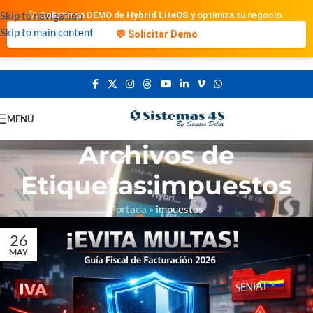
Skip to navigation
🚀 Solicita un DEMO de
Hybrid LiteOS
y optimiza tu negocio.
Skip to main content
💬 Solicitar Demo
MENÚ
Archivos de
Etiquetas:impuestos
Portada
»
impuestos
26
MAY