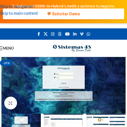
Skip to navigation
🚀 Solicita un DEMO de
Hybrid LiteOS
y optimiza tu negocio.
Skip to main content
💬 Solicitar Demo
MENÚ
-25%
Clic para ampliar