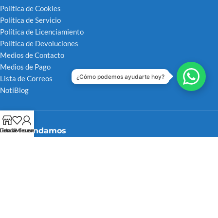
Política de Cookies
Política de Servicio
Política de Licenciamiento
Política de Devoluciones
Medios de Contacto
Medios de Pago
¿Cómo podemos ayudarte hoy?
Lista de Correos
NotiBlog
Recomendamos
Tienda
Lista de deseos
Mi cuenta
FITELVEN 2025
Canal Distribuidor Acreditado Hybrid
Tienda Sistemas 4S
Microsoft